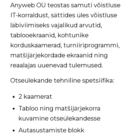
Anyweb OÜ teostas samuti võistluse
IT-korraldust, sättides üles võistluse
läbiviimiseks vajalikud arvutid,
tablooekraanid, kohtunike
korduskaamerad, turniiriprogrammi,
matšijärjekordade ekraanid ning
reaalajas uuenevad tulemused.
Otseülekande tehniline spetsiifika:
2 kaamerat
Tabloo ning matšijärjekorra
kuvamine otseülekandesse
Autasustamiste blokk