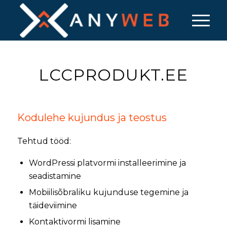
LCCPRODUKT.EE
Kodulehe kujundus ja teostus
Tehtud tööd:
WordPressi platvormi installeerimine ja
seadistamine
Mobiilisõbraliku kujunduse tegemine ja
täideviimine
Kontaktivormi lisamine